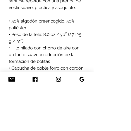
sentirse rebelde con una prenda de
vestir suave, práctica y asequible.
• 50% algodón preencogido, 50%
poliéster
• Peso de la tela: 8.0 oz / yd² (271.25
g / m²)
• Hilo hilado con chorro de aire con
un tacto suave y reducción de la
formación de bolitas
• Capucha de doble forro con cordón
a juego (perfecto para entretener a
niños y gatos)
• Cuerpo con un cuarto de vuelta
para evitar arrugas en el medio
• Cintura y puños deportivos de
canalé 1 × 1 con elastano
• Bolsillo frontal tipo canguro
• Cuello, hombros, sisas, puños y
dobladillo cosidos con doble aguja